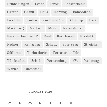
Erinnerungen
Event
Farbe
Fensterbank
Garten
Granit
Haus
Heizung
Immobilien
Iserlohn
kaufen
Kinderwagen
Kleidung
Lack
Marketing
Markise
Mode
Natursteine
Personalberater IT
Pool
Pool bauen
Produkt
Redner
Reinigung
Schutz
Spielzeug
Streichen
Süßkram
Technologie
Terrasse
Tür
Tür kaufen
Urlaub
Verwendung
VW
Wohnung
Wärme
Ölwechsel
AUGUST 2026
M
D
M
D
F
S
S