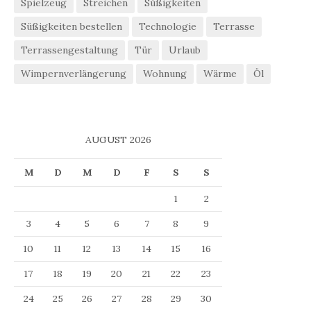
Spielzeug
Streichen
Süßigkeiten
Süßigkeiten bestellen
Technologie
Terrasse
Terrassengestaltung
Tür
Urlaub
Wimpernverlängerung
Wohnung
Wärme
Öl
AUGUST 2026
M
D
M
D
F
S
S
1
2
3
4
5
6
7
8
9
10
11
12
13
14
15
16
17
18
19
20
21
22
23
24
25
26
27
28
29
30