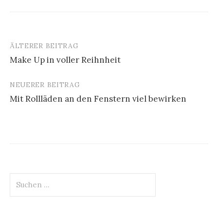
ÄLTERER BEITRAG
Beitrags-
Make Up in voller Reihnheit
Navigation
NEUERER BEITRAG
Mit Rollläden an den Fenstern viel bewirken
Suchen
nach: