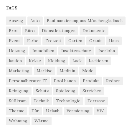
TAGS
Auszug
Auto
Baufinanzierung aus Mönchengladbach
Brot
Büro
Dienstleistungen
Dokumente
Event
Farbe
Freizeit
Garten
Granit
Haus
Heizung
Immobilien
Insektenschutz
Iserlohn
kaufen
Kekse
Kleidung
Lack
Lackieren
Marketing
Markise
Medizin
Mode
Personalberater IT
Pool bauen
Produkt
Redner
Reinigung
Schutz
Spielzeug
Streichen
Süßkram
Technik
Technologie
Terrasse
Therme
Tür
Urlaub
Vermietung
VW
Wohnung
Wärme